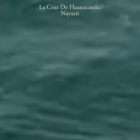
La Cruz De Huanacaxtle,
Nayarit